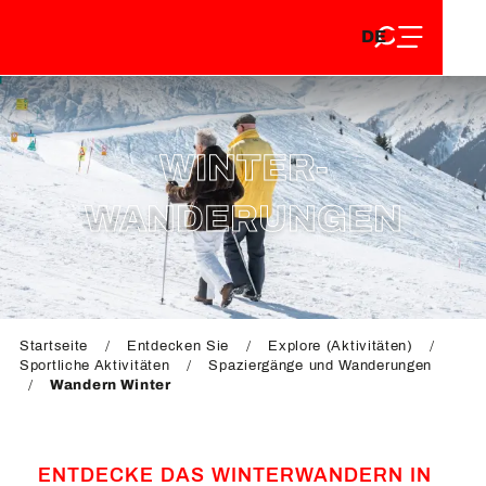
DE
Aller
DE
au
FR
contenu
FR
EN
principal
EN
WINTER-
WANDERUNGEN
Startseite
Entdecken Sie
Explore (Aktivitäten)
Sportliche Aktivitäten
Spaziergänge und Wanderungen
Wandern Winter
ENTDECKE DAS WINTERWANDERN IN