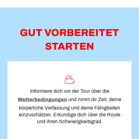
Suzette der Kalbin
Les Ruinettes - La Chaux
Les Creux - Le Château
GUT VORBEREITET
Périn - Les Planards
3-D Sculpture Park
STARTEN
Winterwanderweg
Sonalon - La Marlène
Informiere dich vor der Tour über die
Wetterbedingungen
und nimm dir Zeit, deine
körperliche Verfassung und deine Fähigkeiten
einzuschätzen. Erkundige dich über die Route
und ihren Schwierigkeitsgrad.