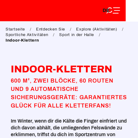
DE
Aller
DE
au
FR
contenu
FR
EN
principal
Startseite
Entdecken Sie
Explore (Aktivitäten)
EN
Sportliche Aktivitäten
Sport in der Halle
Indoor-Klettern
INDOOR-KLETTERN
600 M², ZWEI BLÖCKE, 60 ROUTEN
UND 9 AUTOMATISCHE
SICHERUNGSGERÄTE: GARANTIERTES
GLÜCK FÜR ALLE KLETTERFANS!
Im Winter, wenn dir die Kälte die Finger einfriert und
dich davon abhält, die umliegenden Felswände zu
erklimmen, triffst du dich im Sportzentrum von