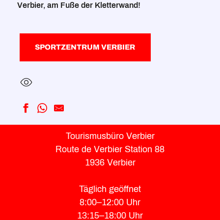
Verbier, am Fuße der Kletterwand!
SPORTZENTRUM VERBIER
Kletterwand in Sportzentrum von Verbier
Tourismusbüro Verbier
Kletterkursen
Route de Verbier Station 88
Vertic-Halle Kletterhalle
1936 Verbier
Täglich geöffnet
8:00–12:00 Uhr
13:15–18:00 Uhr