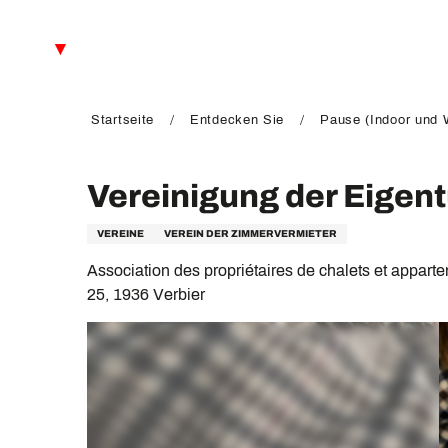
Aller
au
DE
contenu
principal
FR
EN
Startseite
Entdecken Sie
Pause (Indoor und W
Vereinigung der Eigen
VEREINE
VEREIN DER ZIMMERVERMIETER
Association des propriétaires de chalets et appart
25, 1936 Verbier