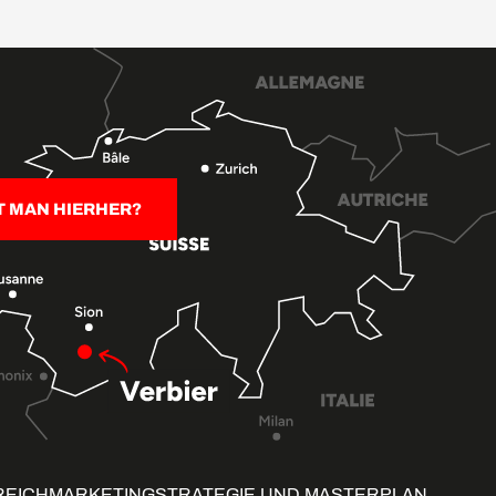
T MAN HIERHER?
REICH
MARKETINGSTRATEGIE UND MASTERPLAN