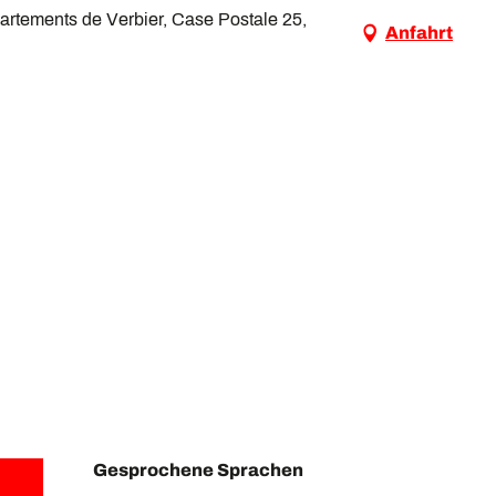
partements de Verbier, Case Postale 25,
Anfahrt
Gesprochene Sprachen
Gesprochene Sprachen