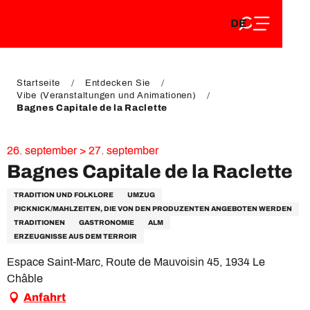
DE
Aller
DE
au
FR
contenu
FR
EN
principal
EN
Startseite
Entdecken Sie
Vibe (Veranstaltungen und Animationen)
Bagnes Capitale de la Raclette
26. september > 27. september
Bagnes Capitale de la Raclette
TRADITION UND FOLKLORE
UMZUG
PICKNICK/MAHLZEITEN, DIE VON DEN PRODUZENTEN ANGEBOTEN WERDEN
TRADITIONEN
GASTRONOMIE
ALM
ERZEUGNISSE AUS DEM TERROIR
Espace Saint-Marc, Route de Mauvoisin 45, 1934 Le
Châble
Anfahrt