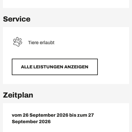
Service
Tiere erlaubt
ALLE LEISTUNGEN ANZEIGEN
Zeitplan
vom
vom
26 September 2026
26 September 2026
bis zum
bis zum
27 September 202
27
September 2026