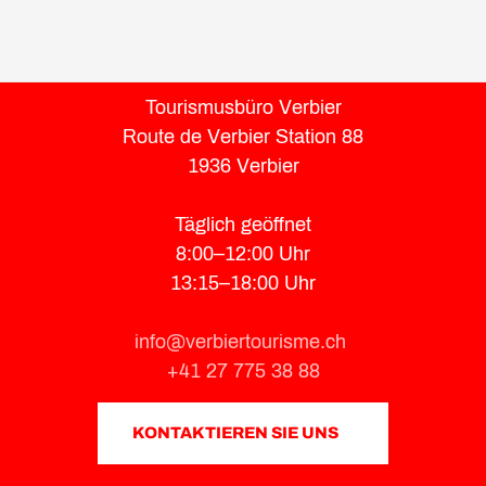
Tourismusbüro Verbier
Route de Verbier Station 88
1936 Verbier
Täglich geöffnet
8:00–12:00 Uhr
13:15–18:00 Uhr
info@verbiertourisme.ch
+41 27 775 38 88
KONTAKTIEREN SIE UNS