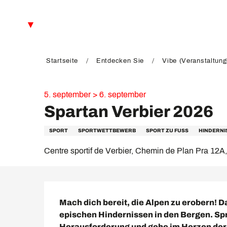
Aller
au
DE
contenu
principal
FR
EN
Startseite
Entdecken Sie
Vibe (Veranstaltun
5. september > 6. september
Spartan Verbier 2026
SPORT
SPORTWETTBEWERB
SPORT ZU FUSS
HINDERNI
Centre sportif de Verbier, Chemin de Plan Pra 12A
Beschreibung
Mach dich bereit, die Alpen zu erobern! D
epischen Hindernissen in den Bergen. Spri
Herausforderung und gehe im Herzen der W