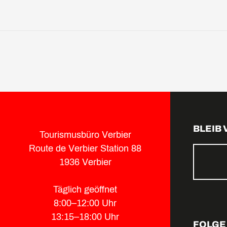
BLEIB
Tourismusbüro Verbier
Route de Verbier Station 88
1936 Verbier
Täglich geöffnet
8:00–12:00 Uhr
13:15–18:00 Uhr
FOLGE