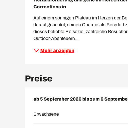
Corrections in
Auf einem sonnigen Plateau im Herzen der Berg
darauf geachtet, seinen Charme als Bergdorf z
dieses beliebte Reiseziel zahlreiche Besucher
Outdoor-Abenteuern...
Mehr anzeigen
Preise
ab
ab
5 September 2026
5 September 2026
bis zum
bis zum
6 Septembe
6 Septembe
Erwachsene