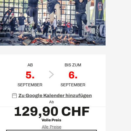
Öffnungszeiten & Kontakt
AB
BIS ZUM
5.
6.
SEPTEMBER
SEPTEMBER
Zu Google Kalender hinzufügen
Ab
129,90 CHF
Volle Preis
Alle Preise