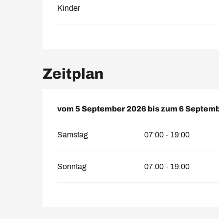
Kinder
Zeitplan
vom
vom
5 September 2026
5 September 2026
bis zum
bis zum
6 Septemb
6 Septemb
Samstag
07:00 - 19:00
Sonntag
07:00 - 19:00