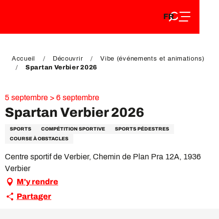
FR
Aller
FR
au
EN
contenu
EN
DE
principal
DE
Accueil
Découvrir
Vibe (événements et animations)
Spartan Verbier 2026
5 septembre > 6 septembre
Spartan Verbier 2026
SPORTS
COMPÉTITION SPORTIVE
SPORTS PÉDESTRES
COURSE À OBSTACLES
Centre sportif de Verbier, Chemin de Plan Pra 12A, 1936
Verbier
M'y rendre
Partager