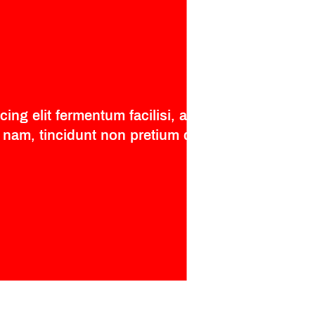
ng elit fermentum facilisi, ac erat rutrum
nam, tincidunt non pretium quis netus lectus