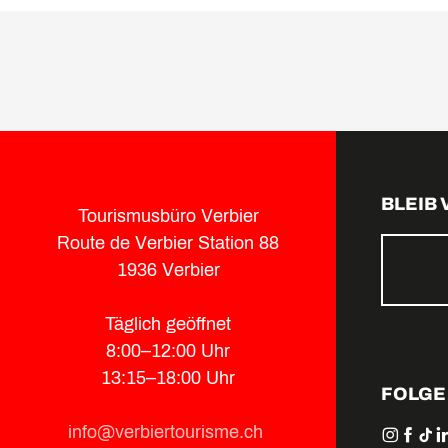
BLEIB
Tourismusbüro Verbier
Route de Verbier Station 88
1936 Verbier
Täglich geöffnet
8:00–12:00 Uhr
13:15–18:00 Uhr
FOLGE
info@verbiertourisme.ch