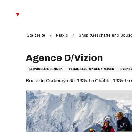
Aller
au
DE
contenu
principal
FR
EN
Startseite
Praxis
Shop (Geschäfte und Bouti
Agence D/Vizion
SERVICELEISTUNGEN
VERANSTALTUNGEN / REISEN
EVENT
Route de Corberaye 8b, 1934 Le Châble, 1934 Le