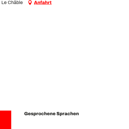
4 Le Châble
Anfahrt
Gesprochene Sprachen
Gesprochene Sprachen