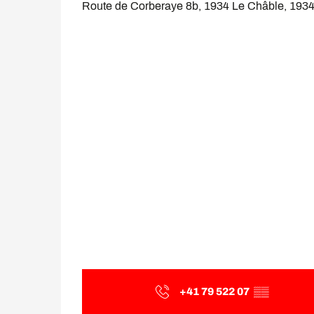
Route de Corberaye 8b, 1934 Le Châble, 193
+41 79 522 07
▒▒