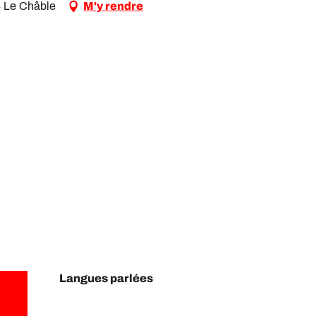
4 Le Châble
M'y rendre
Langues parlées
Langues parlées