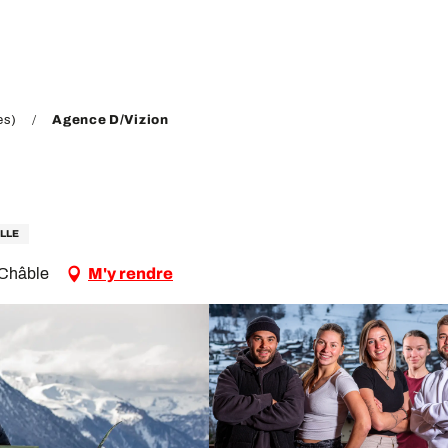
es)
Agence D/Vizion
LLE
 Châble
M'y rendre