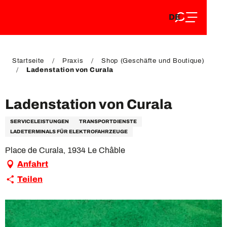
DE
Aller
DE
au
FR
contenu
FR
EN
principal
EN
Startseite
Praxis
Shop (Geschäfte und Boutique)
Ladenstation von Curala
Ladenstation von Curala
SERVICELEISTUNGEN
TRANSPORTDIENSTE
LADETERMINALS FÜR ELEKTROFAHRZEUGE
Place de Curala, 1934 Le Châble
Anfahrt
Teilen