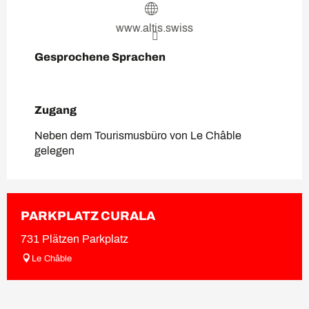
www.altis.swiss
Gesprochene Sprachen
Gesprochene Sprachen
Zugang
Zugang
Neben dem Tourismusbüro von Le Châble
gelegen
PARKPLATZ CURALA
731 Plätzen Parkplatz
Le Châble