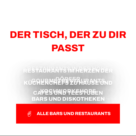
DER TISCH, DER ZU DIR
PASST
RESTAURANTS IN DER HÖHE
RESTAURANTS IM HERZEN DER
DÖRFER
GOURMETRESTAURANTS
KÜCHENCHEFS ZU HAUSE UND
KOCHWORKSHOPS
CAFÉS UND TEESTUBEN
BARS UND DISKOTHEKEN
ALLE BARS UND RESTAURANTS