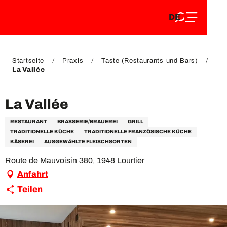
DE
Aller
DE
au
FR
contenu
FR
EN
principal
EN
Startseite
Praxis
Taste (Restaurants und Bars)
La Vallée
La Vallée
RESTAURANT
BRASSERIE/BRAUEREI
GRILL
TRADITIONELLE KÜCHE
TRADITIONELLE FRANZÖSISCHE KÜCHE
KÄSEREI
AUSGEWÄHLTE FLEISCHSORTEN
Route de Mauvoisin 380, 1948 Lourtier
Anfahrt
Teilen