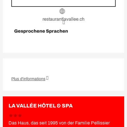
restaurantlavallee.ch
Gesprochene Sprachen
Gesprochene Sprachen
Plus d'informations
LA VALLÉE HÔTEL & SPA
Das Haus, das seit 1995 von der Familie Pellissier