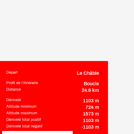
Départ
Le Châble
Informations pratiques
Profil de l’itinéraire
Boucle
Distance
24.8 km
Dénivelé
1103 m
Altitude minimum
724 m
Altitude maximum
1573 m
Dénivelé total positif
1103 m
Dénivelé total négatif
-1103 m