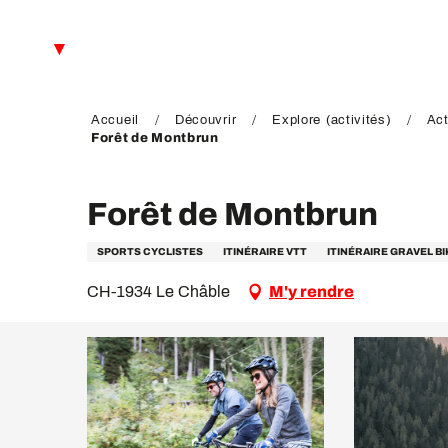
Aller
au
FR
contenu
principal
EN
DE
Accueil
Découvrir
Explore (activités)
Act
Forêt de Montbrun
Forêt de Montbrun
SPORTS CYCLISTES
ITINÉRAIRE VTT
ITINÉRAIRE GRAVEL BI
CH-1934 Le Châble
M'y rendre