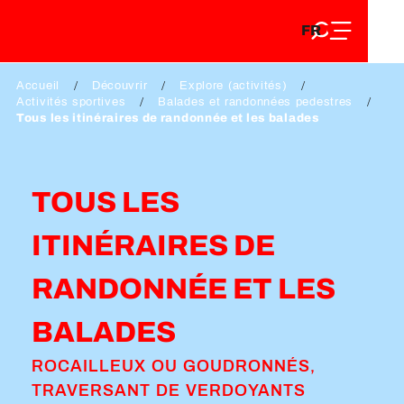
FR
Aller
FR
au
EN
contenu
EN
DE
principal
Accueil
Découvrir
Explore (activités)
DE
Activités sportives
Balades et randonnées pedestres
Tous les itinéraires de randonnée et les balades
TOUS LES
ITINÉRAIRES DE
RANDONNÉE ET LES
BALADES
ROCAILLEUX OU GOUDRONNÉS,
TRAVERSANT DE VERDOYANTS