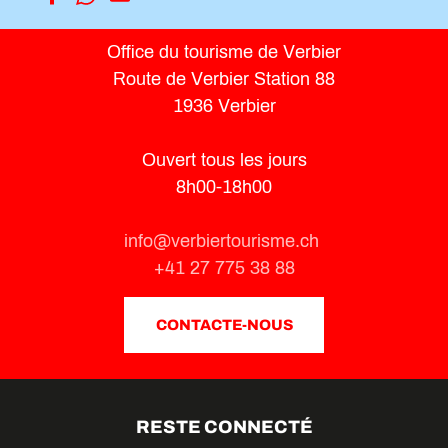
Suzette la vachette
Office du tourisme de Verbier
Parcours Vita de Verbier
Route de Verbier Station 88
3-D Sculpture Park
Saint-Christophe
1936 Verbier
Sentier des Chamois
Célestin le Bouquetin - Villages du Val de Bagnes
Ouvert tous les jours
Croix de Cœur par la Planie
8h00-18h00
Les Ruinettes - La Chaux
Tour du Bec des Rosses
Périn - Les Planards
info@verbiertourisme.ch
Pierre-Avoi
+41 27 775 38 88
Sentier LaboNature
CONTACTE-NOUS
RESTE CONNECTÉ