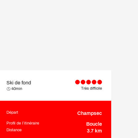
Ski de fond
Très difficile
40min
Départ
Champsec
Informations pratiques
Profil de l’itinéraire
Boucle
Distance
3.7 km