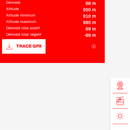
Dénivelé
68 m
Altitude
900 m
Altitude minimum
910 m
Altitude maximum
985 m
Dénivelé total positif
69 m
Dénivelé total négatif
-69 m
Documentation
SECTIONS.TOUR
TRACE GPX
68 m de Dénivelé
Dénivelé