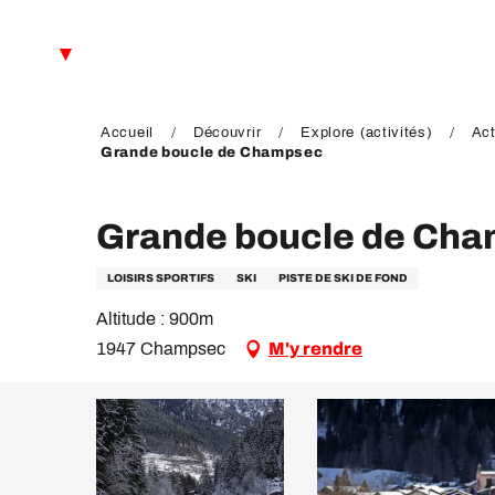
Aller
au
FR
contenu
principal
EN
DE
Accueil
Découvrir
Explore (activités)
Act
Grande boucle de Champsec
Grande boucle de Ch
LOISIRS SPORTIFS
SKI
PISTE DE SKI DE FOND
Altitude : 900m
1947 Champsec
M'y rendre