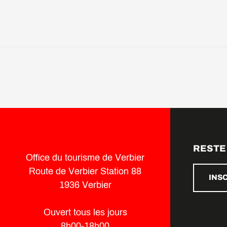
RESTE
Office du tourisme de Verbier
Route de Verbier Station 88
INS
1936 Verbier
Ouvert tous les jours
8h00-18h00