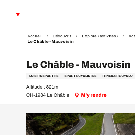
Aller
au
FR
contenu
principal
EN
DE
Accueil
Découvrir
Explore (activités)
Act
Le Châble - Mauvoisin
Le Châble - Mauvoisin
LOISIRS SPORTIFS
SPORTS CYCLISTES
ITINÉRAIRE CYCLO
Altitude : 821m
CH-1934 Le Châble
M'y rendre