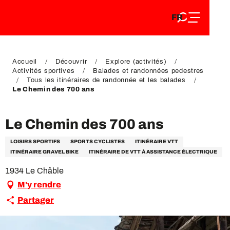
FR
Aller
FR
au
EN
contenu
EN
DE
principal
DE
Accueil
Découvrir
Explore (activités)
Activités sportives
Balades et randonnées pedestres
Tous les itinéraires de randonnée et les balades
Le Chemin des 700 ans
Le Chemin des 700 ans
LOISIRS SPORTIFS
SPORTS CYCLISTES
ITINÉRAIRE VTT
ITINÉRAIRE GRAVEL BIKE
ITINÉRAIRE DE VTT À ASSISTANCE ÉLECTRIQUE
1934 Le Châble
M'y rendre
Partager