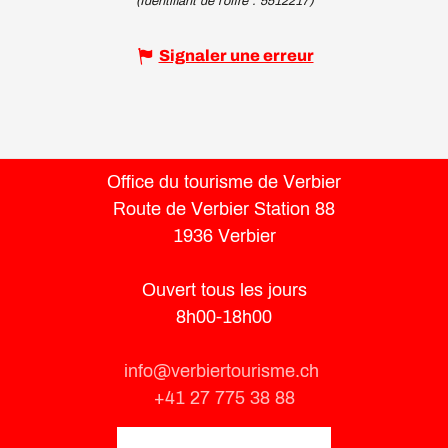
(Identifiant de l'offre :
5512217
)
Signaler une erreur
Office du tourisme de Verbier
Route de Verbier Station 88
1936 Verbier
Ouvert tous les jours
8h00-18h00
info@verbiertourisme.ch
+41 27 775 38 88