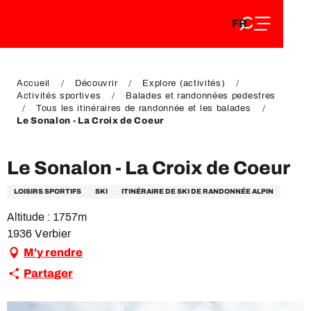
FR
Aller
FR
au
EN
contenu
EN
DE
principal
DE
Accueil
Découvrir
Explore (activités)
Activités sportives
Balades et randonnées pedestres
Tous les itinéraires de randonnée et les balades
Le Sonalon - La Croix de Coeur
Le Sonalon - La Croix de Coeur
LOISIRS SPORTIFS
SKI
ITINÉRAIRE DE SKI DE RANDONNÉE ALPIN
Altitude : 1757m
1936 Verbier
M'y rendre
Partager