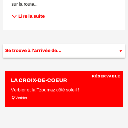
sur la route...
Lire la suite
Se trouve à l'arrivée de...
Se trouve au départ de...
RÉSERVABLE
Se trouve sur le parcours de...
LA CROIX-DE-COEUR
Verbier et la Tzoumaz côté soleil !
Verbier