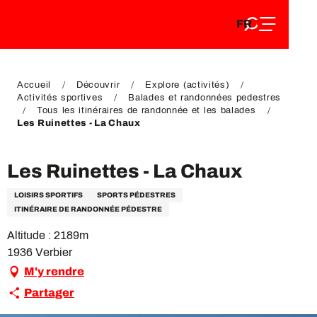
FR
Aller
FR
au
EN
contenu
EN
DE
principal
DE
Accueil
Découvrir
Explore (activités)
Activités sportives
Balades et randonnées pedestres
Tous les itinéraires de randonnée et les balades
Les Ruinettes - La Chaux
Les Ruinettes - La Chaux
LOISIRS SPORTIFS
SPORTS PÉDESTRES
ITINÉRAIRE DE RANDONNÉE PÉDESTRE
Altitude : 2189m
1936 Verbier
M'y rendre
Partager