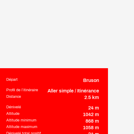
Départ
Bruson
Informations pratiques
Profil de l’itinéraire
Aller simple / Itinérance
Distance
2.5 km
Dénivelé
24 m
Altitude
1042 m
Altitude minimum
868 m
Altitude maximum
1058 m
Dénivelé total positif