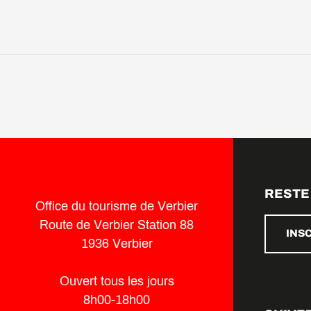
RESTE
Office du tourisme de Verbier
Route de Verbier Station 88
INS
1936 Verbier
Ouvert tous les jours
8h00-18h00