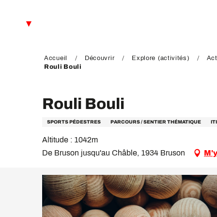
Aller
au
FR
contenu
principal
EN
DE
Accueil
Découvrir
Explore (activités)
Act
Rouli Bouli
Rouli Bouli
SPORTS PÉDESTRES
PARCOURS / SENTIER THÉMATIQUE
I
Altitude : 1042m
De Bruson jusqu'au Châble, 1934 Bruson
M'y