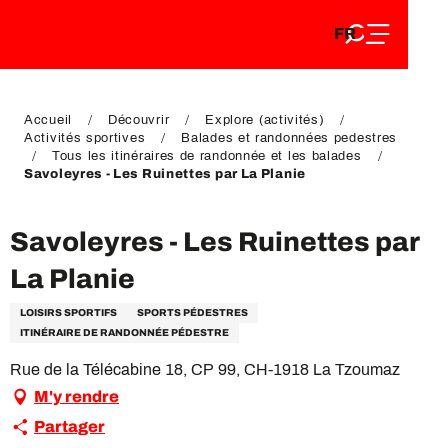
FR
Aller
FR
au
EN
contenu
EN
DE
principal
DE
Accueil
Découvrir
Explore (activités)
Activités sportives
Balades et randonnées pedestres
Tous les itinéraires de randonnée et les balades
Savoleyres - Les Ruinettes par La Planie
Savoleyres - Les Ruinettes par
La Planie
LOISIRS SPORTIFS
SPORTS PÉDESTRES
ITINÉRAIRE DE RANDONNÉE PÉDESTRE
Rue de la Télécabine 18, CP 99, CH-1918 La Tzoumaz
M'y rendre
Partager