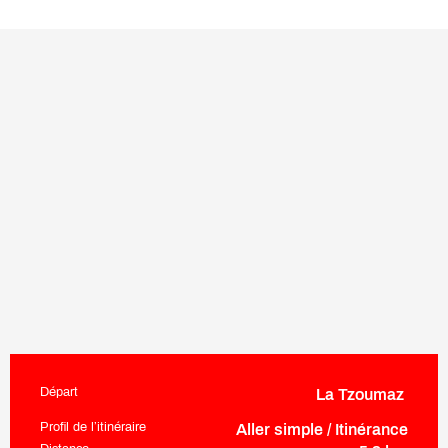
Départ
La Tzoumaz
Informations pratiques
Profil de l’itinéraire
Aller simple / Itinérance