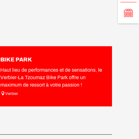
BIKE PARK
Haut lieu de performances et de sensations, le
Verbier-La Tzoumaz Bike Park offre un
maximum de ressort à votre passion !
Verbier