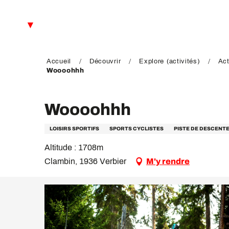
Aller
au
FR
contenu
principal
EN
DE
Accueil
Découvrir
Explore (activités)
Act
Woooohhh
Woooohhh
LOISIRS SPORTIFS
SPORTS CYCLISTES
PISTE DE DESCENTE
Altitude : 1708m
Clambin, 1936 Verbier
M'y rendre