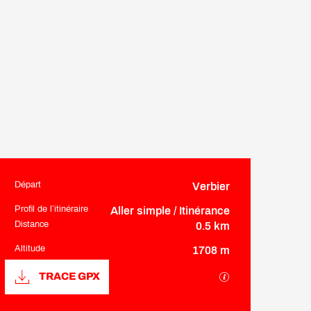
Départ
Verbier
Informations pratiques
Profil de l’itinéraire
Aller simple / Itinérance
Distance
0.5 km
Altitude
1708 m
Documentation
SECTIONS.TOUR
TRACE GPX