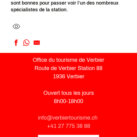
sont bonnes pour passer voir l’un des nombreux
spécialistes de la station.
Montagne Show
Office du tourisme de Verbier
Ski Service Bike
Route de Verbier Station 88
Mountain Air
Ski Service
1936 Verbier
Happy Sports
Backside
Ouvert tous les jours
Xtreme Sports
8h00-18h00
The Outdoor Verbier
Médran Sports
info@verbiertourisme.ch
+41 27 775 38 88