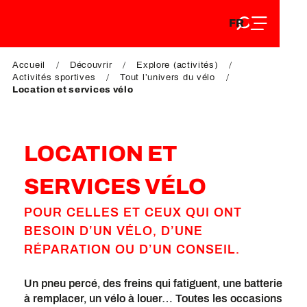
FR
Aller
FR
au
EN
contenu
EN
DE
principal
Accueil
Découvrir
Explore (activités)
DE
Activités sportives
Tout l’univers du vélo
Location et services vélo
LOCATION ET
SERVICES VÉLO
POUR CELLES ET CEUX QUI ONT
BESOIN D’UN VÉLO, D’UNE
RÉPARATION OU D’UN CONSEIL.
Un pneu percé, des freins qui fatiguent, une batterie
à remplacer, un vélo à louer… Toutes les occasions