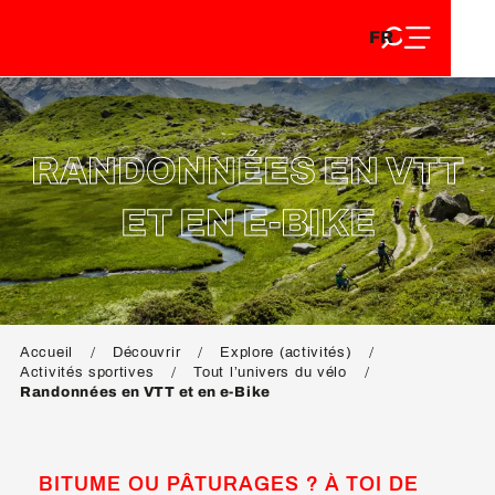
FR
Aller
FR
au
EN
contenu
EN
DE
principal
DE
RANDONNÉES EN VTT
ET EN E-BIKE
Accueil
Découvrir
Explore (activités)
Activités sportives
Tout l’univers du vélo
Randonnées en VTT et en e-Bike
BITUME OU PÂTURAGES ? À TOI DE