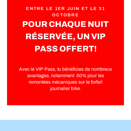
Pierre Avoi bleu
ENTRE LE 1ER JUIN ET LE 31
Tour du Mont-Fort - Easy Rider
OCTOBRE
Le Grand Tour
POUR CHAQUE NUIT
Les Shlérondes
Les Hauts de Verbier
RÉSERVÉE, UN VIP
Pierre Avoi noir
Vens Bike N°780
PASS OFFERT!
Verbier rouge
Pierre Avoi rouge
Tour du Mont-Fort - Pro Rider
Avec le VIP Pass, tu bénéficies de nombreux
avantages, notamment -50% pour les
remontées mécaniques sur le forfait
journalier bike.