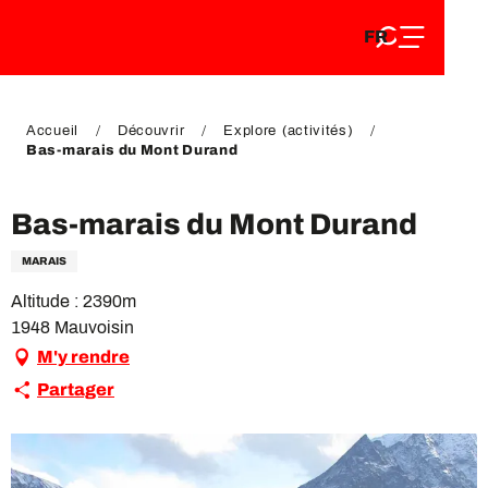
FR
Aller
FR
au
EN
contenu
EN
DE
principal
DE
Accueil
Découvrir
Explore (activités)
Bas-marais du Mont Durand
Bas-marais du Mont Durand
MARAIS
Altitude : 2390m
1948 Mauvoisin
M'y rendre
Partager