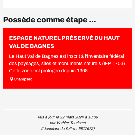
Possède comme étape ...
ESPACE NATUREL PRÉSERVÉ DU HAUT
VAL DE BAGNES
Le Haut Val de Bagnes est inscrit à l'inventaire fédéral
des paysages, sites et monuments naturels (IFP 1703).
Cette zone est protégée depuis 1968.
Champsec
Mis à jour le 22 mars 2024 à 13:09
par Verbier Tourisme
(Identifiant de l'offre :
5817672
)