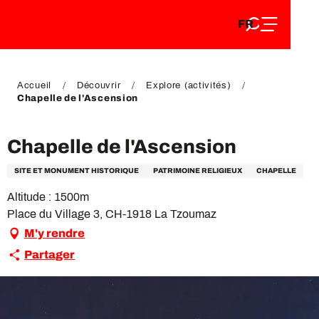
FR
Aller
FR
au
EN
contenu
EN
DE
principal
DE
Accueil
Découvrir
Explore (activités)
Chapelle de l'Ascension
Chapelle de l'Ascension
SITE ET MONUMENT HISTORIQUE
PATRIMOINE RELIGIEUX
CHAPELLE
Altitude : 1500m
Place du Village 3, CH-1918 La Tzoumaz
M'y rendre
Partager