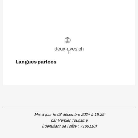
deux-rives.ch
Langues parlées
Langues parlées
Mis à jour le 03 décembre 2024 à 16:25
par Verbier Tourisme
(Identifiant de l'offre :
7186116
)