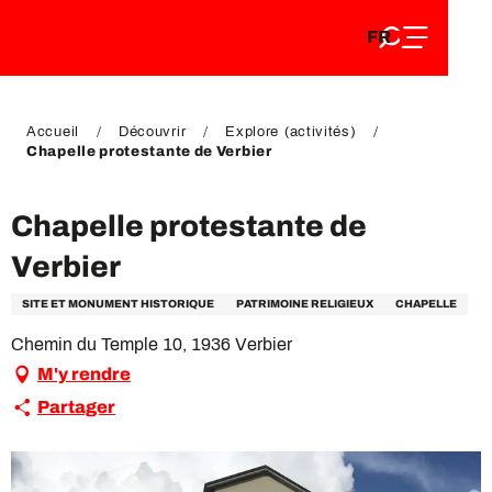
FR
Aller
FR
au
EN
contenu
EN
DE
principal
DE
Accueil
Découvrir
Explore (activités)
Chapelle protestante de Verbier
Chapelle protestante de
Verbier
SITE ET MONUMENT HISTORIQUE
PATRIMOINE RELIGIEUX
CHAPELLE
Chemin du Temple 10, 1936 Verbier
M'y rendre
Partager