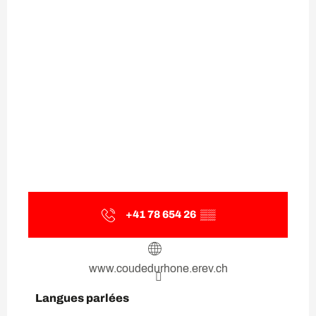
+41 78 654 26
▒▒
www.coudedurhone.erev.ch
Langues parlées
Langues parlées