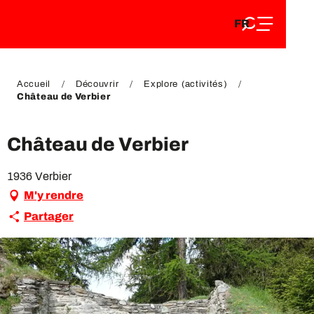
FR
Aller
FR
au
EN
contenu
EN
DE
principal
DE
Accueil
Découvrir
Explore (activités)
Château de Verbier
Château de Verbier
1936 Verbier
M'y rendre
Partager