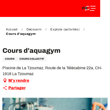
FR
Aller
FR
au
EN
contenu
EN
DE
principal
DE
Accueil
Découvrir
Explore (activités)
Cours d'aquagym
Cours d'aquagym
COURS
COURS COLLECTIF
Piscine de La Tzoumaz, Route de la Télécabine 22a, CH-
1918 La Tzoumaz
M'y rendre
Partager