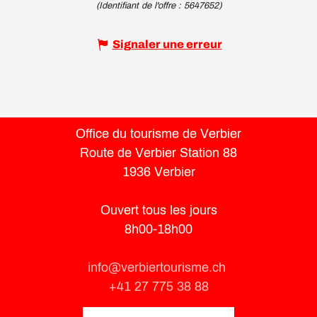
(Identifiant de l'offre :
5647652
)
Signaler une erreur
Office du tourisme de Verbier
Route de Verbier Station 88
1936 Verbier
Ouvert tous les jours
8h00-18h00
info@verbiertourisme.ch
+41 27 775 38 88