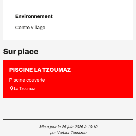
Environnement
Environnement
Centre village
Sur place
PISCINE LA TZOUMAZ
Piscine couverte
La Tzoumaz
Mis à jour le 25 juin 2026 à 10:10
par Verbier Tourisme