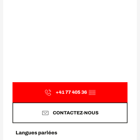
+41 77 405 36
▒▒
CONTACTEZ-NOUS
Langues parlées
Langues parlées