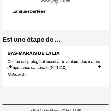
www.geopark.ch
Langues parlées
Langues parlées
Est une étape de ...
BAS-MARAIS DE LA LIA
Ce lieu est protégé et inscrit à l'inventaire des marais
d’importance cantonale (N° 1810).
Mauvoisin
Mis à jour le 28 mars 2024 à 15:09