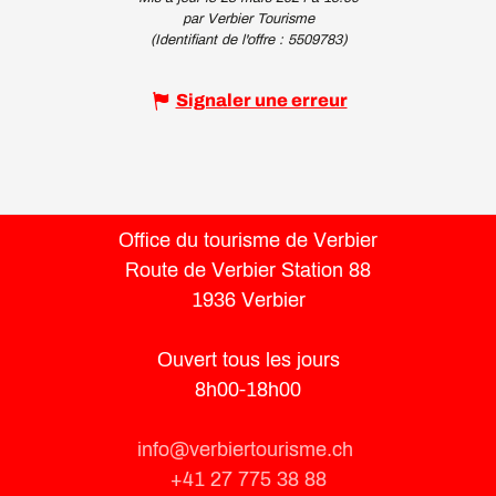
par Verbier Tourisme
(Identifiant de l'offre :
5509783
)
Signaler une erreur
Office du tourisme de Verbier
Route de Verbier Station 88
1936 Verbier
Ouvert tous les jours
8h00-18h00
info@verbiertourisme.ch
+41 27 775 38 88