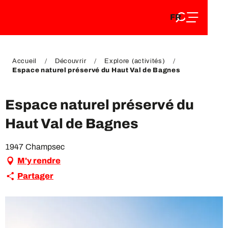
FR
Aller
FR
au
EN
contenu
EN
DE
principal
DE
Accueil
Découvrir
Explore (activités)
Espace naturel préservé du Haut Val de Bagnes
Espace naturel préservé du
Haut Val de Bagnes
1947 Champsec
M'y rendre
Partager