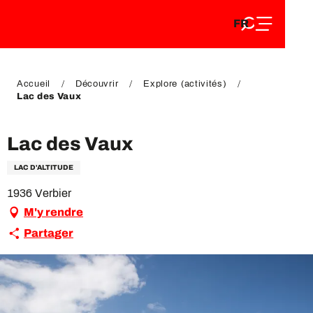
FR
Aller
FR
au
EN
contenu
EN
DE
principal
DE
Accueil
Découvrir
Explore (activités)
Lac des Vaux
Lac des Vaux
LAC D'ALTITUDE
1936 Verbier
M'y rendre
Partager