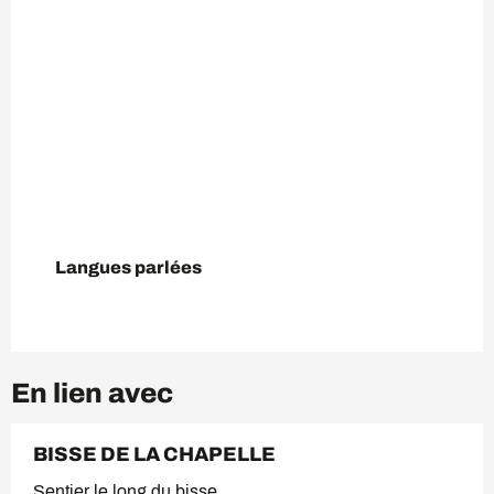
Langues parlées
Langues parlées
En lien avec
BISSE DE LA CHAPELLE
Sentier le long du bisse