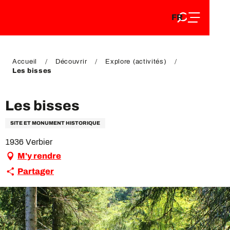
FR
Aller
FR
au
EN
contenu
EN
DE
principal
DE
Accueil
Découvrir
Explore (activités)
Les bisses
Les bisses
SITE ET MONUMENT HISTORIQUE
1936 Verbier
M'y rendre
Partager