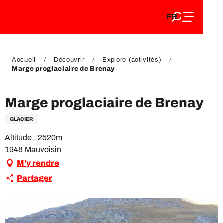
FR
Aller
FR
au
EN
contenu
EN
DE
principal
DE
Accueil
Découvrir
Explore (activités)
Marge proglaciaire de Brenay
Marge proglaciaire de Brenay
GLACIER
Altitude : 2520m
1948 Mauvoisin
M'y rendre
Partager