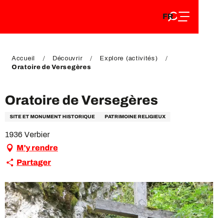
FR
Aller
FR
au
EN
contenu
EN
DE
principal
DE
Accueil
Découvrir
Explore (activités)
Oratoire de Versegères
Oratoire de Versegères
SITE ET MONUMENT HISTORIQUE
PATRIMOINE RELIGIEUX
1936 Verbier
M'y rendre
Partager