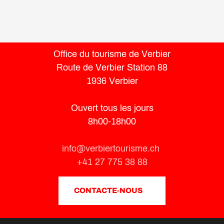
Office du tourisme de Verbier
Route de Verbier Station 88
1936 Verbier
Ouvert tous les jours
8h00-18h00
info@verbiertourisme.ch
+41 27 775 38 88
CONTACTE-NOUS