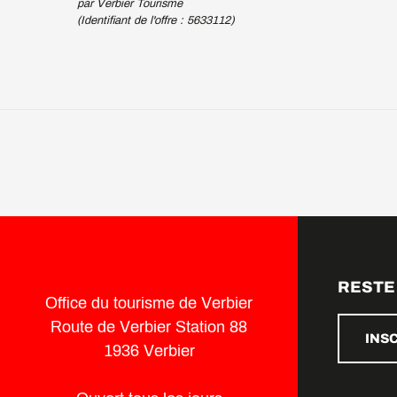
par Verbier Tourisme
(Identifiant de l'offre :
5633112
)
RESTE
Office du tourisme de Verbier
Route de Verbier Station 88
INS
1936 Verbier