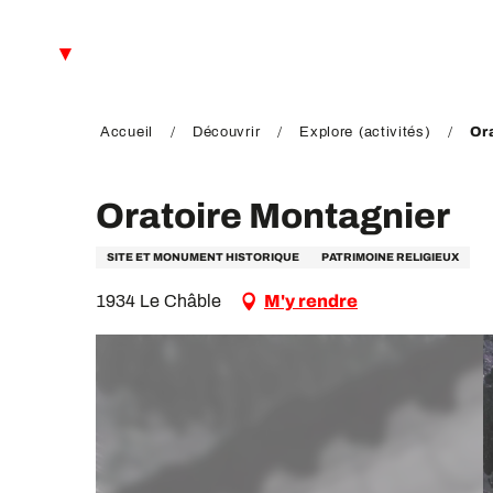
Aller
au
FR
contenu
principal
EN
DE
Accueil
Découvrir
Explore (activités)
Or
Oratoire Montagnier
SITE ET MONUMENT HISTORIQUE
PATRIMOINE RELIGIEUX
1934 Le Châble
M'y rendre