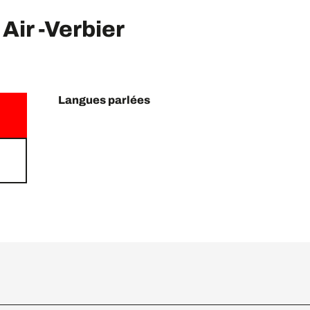
ir -Verbier
Langues parlées
Langues parlées