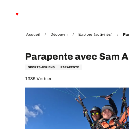
Aller
au
FR
contenu
principal
EN
DE
Accueil
Découvrir
Explore (activités)
Pa
Parapente avec Sam Ai
SPORTS AÉRIENS
PARAPENTE
1936 Verbier