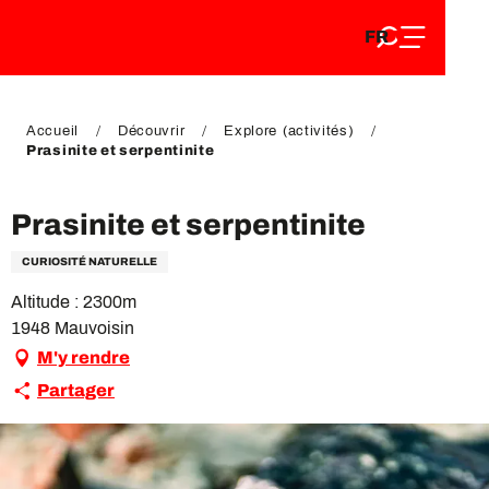
FR
Aller
FR
au
EN
contenu
EN
DE
principal
DE
Accueil
Découvrir
Explore (activités)
Prasinite et serpentinite
Prasinite et serpentinite
CURIOSITÉ NATURELLE
Altitude : 2300m
1948 Mauvoisin
M'y rendre
Partager