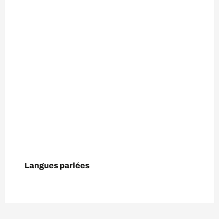
Langues parlées
Langues parlées