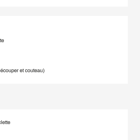
e 

 découper et couteau)
lette