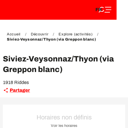
FR
Aller
FR
au
EN
contenu
EN
DE
principal
DE
Accueil
Découvrir
Explore (activités)
Siviez-Veysonnaz/Thyon (via Greppon blanc)
Siviez-Veysonnaz/Thyon (via
Greppon blanc)
1918 Riddes
Partager
Ouverture et coordonnées
Horaires non définis
Voir les horaires