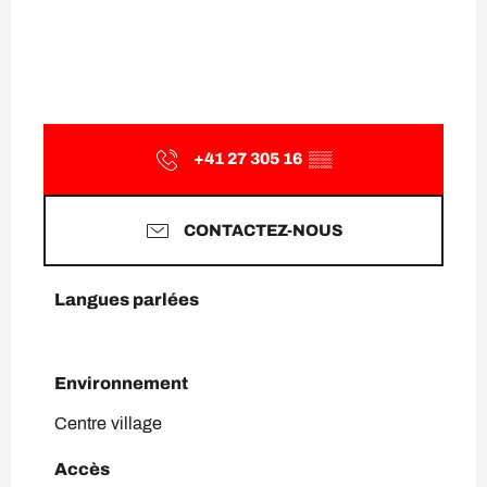
+41 27 305 16
▒▒
CONTACTEZ-NOUS
Langues parlées
Langues parlées
Environnement
Environnement
Centre village
Accès
Accès