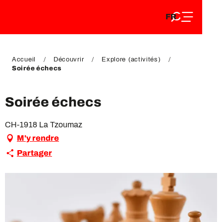
FR
Aller
FR
au
EN
contenu
EN
DE
principal
DE
Accueil
Découvrir
Explore (activités)
Soirée échecs
Soirée échecs
CH-1918 La Tzoumaz
M'y rendre
Partager