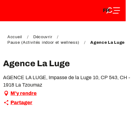
FR
Aller
FR
au
EN
contenu
EN
DE
principal
DE
Accueil
Découvrir
Pause (Activités indoor et wellness)
Agence La Luge
Agence La Luge
AGENCE LA LUGE, Impasse de la Luge 10, CP 543, CH -
1918 La Tzoumaz
M'y rendre
Partager