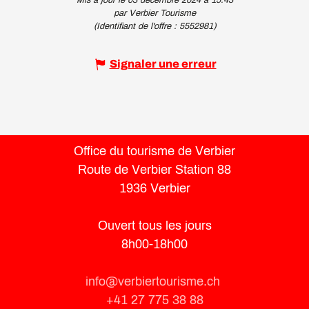
par Verbier Tourisme
(Identifiant de l'offre :
5552981
)
Signaler une erreur
Office du tourisme de Verbier
Route de Verbier Station 88
1936 Verbier
Ouvert tous les jours
8h00-18h00
info@verbiertourisme.ch
+41 27 775 38 88