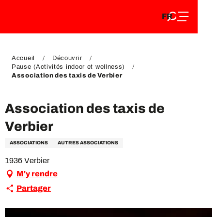
FR
Aller
FR
au
EN
contenu
EN
DE
principal
DE
Accueil
Découvrir
Pause (Activités indoor et wellness)
Association des taxis de Verbier
Association des taxis de
Verbier
ASSOCIATIONS
AUTRES ASSOCIATIONS
1936 Verbier
M'y rendre
Partager