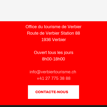
Office du tourisme de Verbier
Route de Verbier Station 88
1936 Verbier
Ouvert tous les jours
8h00-18h00
info@verbiertourisme.ch
+41 27 775 38 88
CONTACTE-NOUS