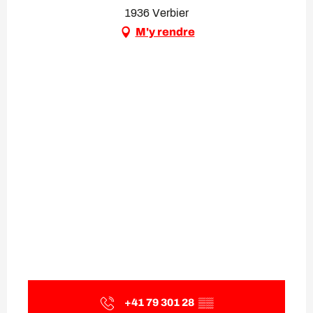
1936 Verbier
M'y rendre
+41 79 301 28
▒▒