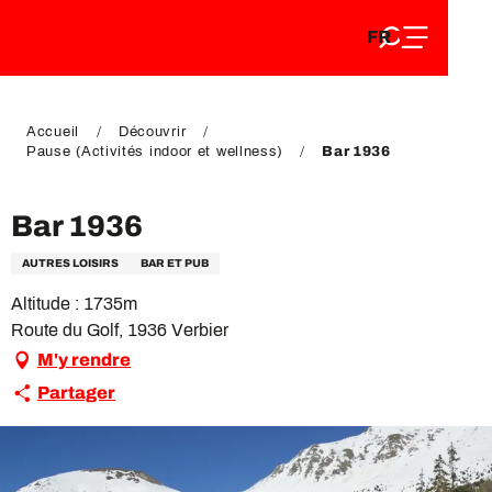
FR
Aller
FR
au
EN
contenu
EN
DE
principal
DE
Accueil
Découvrir
Pause (Activités indoor et wellness)
Bar 1936
Bar 1936
AUTRES LOISIRS
BAR ET PUB
Altitude : 1735m
Route du Golf, 1936 Verbier
M'y rendre
Partager