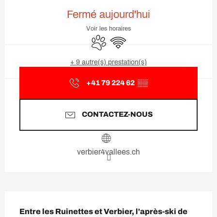
Ouverture et coordonnées
Fermé aujourd'hui
Voir les horaires
Animaux acceptés
WiFi
+ 9 autre(s) prestation(s)
+41 79 224 62
▒▒
CONTACTEZ-NOUS
verbier4vallees.ch
Description
Entre les Ruinettes et Verbier, l'après-ski de 