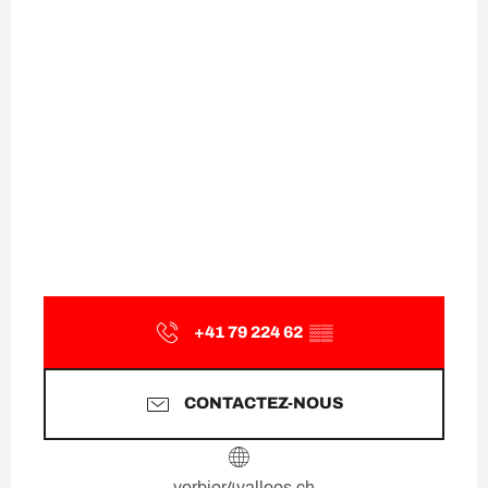
+41 79 224 62
▒▒
CONTACTEZ-NOUS
verbier4vallees.ch