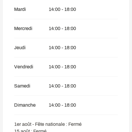
Du
17 mai 2026
au
4 juillet 2026
Mardi
14:00 - 18:00
Du
31 août 2026
au
13 septembre 2026
Mercredi
14:00 - 18:00
Du
29 septembre 2026
au
26 novembre
2026
Du
28 novembre 2026
au
31 décembre
Jeudi
14:00 - 18:00
2026
Vendredi
14:00 - 18:00
Samedi
14:00 - 18:00
Dimanche
14:00 - 18:00
1er août - Fête nationale : Fermé
15 août : Fermé