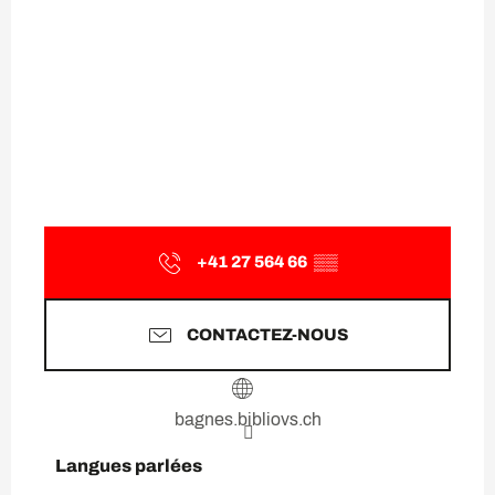
+41 27 564 66
▒▒
CONTACTEZ-NOUS
bagnes.bibliovs.ch
Langues parlées
Langues parlées