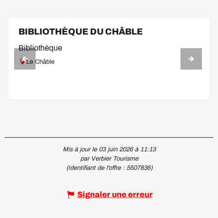
Sur place
En lien avec
BIBLIOTHÈQUE DU CHÂBLE
Bibliothèque
Le Châble
Mis à jour le 03 juin 2026 à 11:13
par Verbier Tourisme
(Identifiant de l'offre :
5507836
)
Signaler une erreur