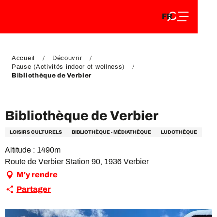
FR
Aller
FR
au
EN
contenu
EN
DE
principal
DE
Accueil
Découvrir
Pause (Activités indoor et wellness)
Bibliothèque de Verbier
VIP Pass
Bibliothèque de Verbier
LOISIRS CULTURELS
BIBLIOTHÈQUE - MÉDIATHÈQUE
LUDOTHÈQUE
Altitude : 1490m
Route de Verbier Station 90, 1936 Verbier
M'y rendre
Partager