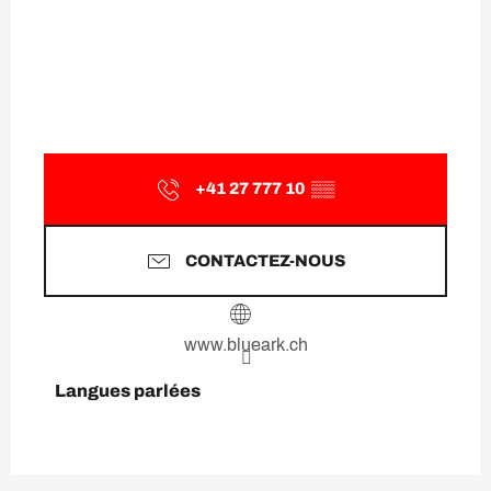
+41 27 777 10
▒▒
CONTACTEZ-NOUS
www.blueark.ch
Langues parlées
Langues parlées