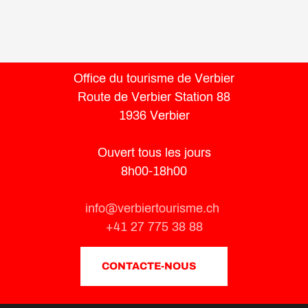
Office du tourisme de Verbier
Route de Verbier Station 88
1936 Verbier
Ouvert tous les jours
8h00-18h00
info@verbiertourisme.ch
+41 27 775 38 88
CONTACTE-NOUS