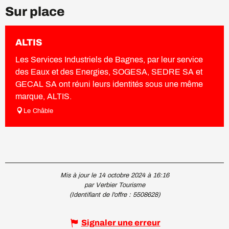
Sur place
ALTIS
Les Services Industriels de Bagnes, par leur service
des Eaux et des Energies, SOGESA, SEDRE SA et
GECAL SA ont réuni leurs identités sous une même
marque, ALTIS.
Le Châble
Mis à jour le 14 octobre 2024 à 16:16
par Verbier Tourisme
(Identifiant de l'offre :
5508628
)
Signaler une erreur