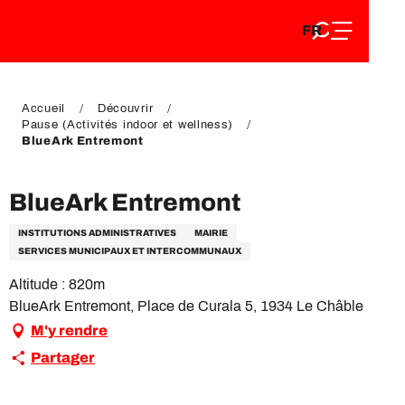
FR
Aller
FR
au
EN
contenu
EN
DE
principal
DE
Accueil
Découvrir
Pause (Activités indoor et wellness)
BlueArk Entremont
BlueArk Entremont
INSTITUTIONS ADMINISTRATIVES
MAIRIE
SERVICES MUNICIPAUX ET INTERCOMMUNAUX
Altitude : 820m
BlueArk Entremont, Place de Curala 5, 1934 Le Châble
M'y rendre
Partager