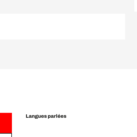
Langues parlées
Langues parlées