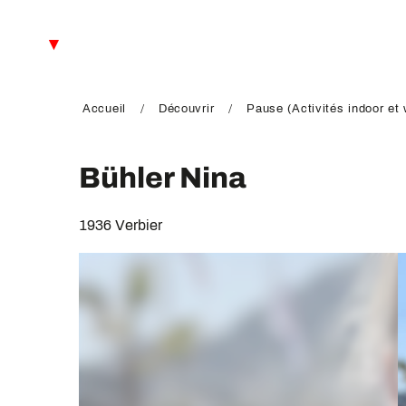
Aller
au
FR
contenu
principal
EN
DE
Accueil
Découvrir
Pause (Activités indoor et 
Bühler Nina
1936 Verbier