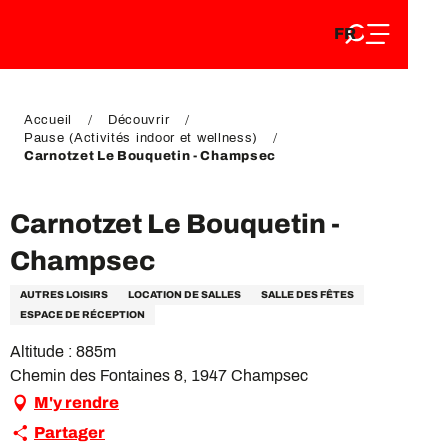
FR
Aller
FR
au
EN
contenu
EN
DE
principal
DE
Accueil
Découvrir
Pause (Activités indoor et wellness)
Carnotzet Le Bouquetin - Champsec
Carnotzet Le Bouquetin -
Champsec
AUTRES LOISIRS
LOCATION DE SALLES
SALLE DES FÊTES
ESPACE DE RÉCEPTION
Altitude : 885m
Chemin des Fontaines 8, 1947 Champsec
M'y rendre
Partager