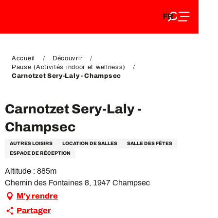
FR
Aller
FR
au
EN
contenu
EN
DE
principal
DE
Accueil
Découvrir
Pause (Activités indoor et wellness)
Carnotzet Sery-Laly - Champsec
Carnotzet Sery-Laly -
Champsec
AUTRES LOISIRS
LOCATION DE SALLES
SALLE DES FÊTES
ESPACE DE RÉCEPTION
Altitude : 885m
Chemin des Fontaines 8, 1947 Champsec
M'y rendre
Partager