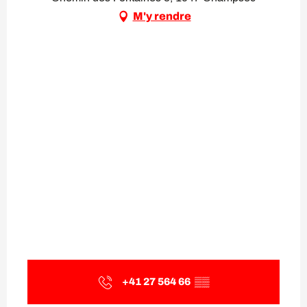
M'y rendre
+41 27 564 66
▒▒