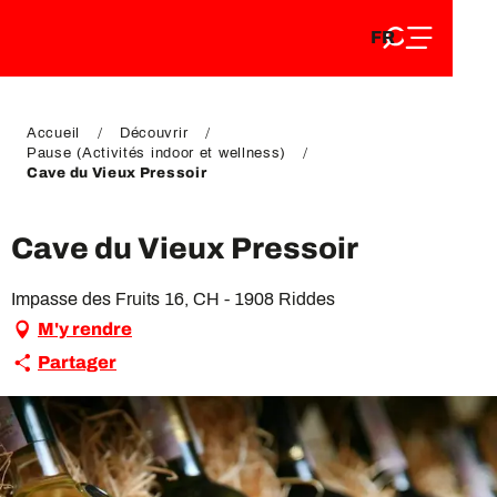
FR
Aller
FR
au
EN
contenu
EN
DE
principal
DE
Accueil
Découvrir
Pause (Activités indoor et wellness)
Cave du Vieux Pressoir
Cave du Vieux Pressoir
Impasse des Fruits 16, CH - 1908 Riddes
M'y rendre
Partager