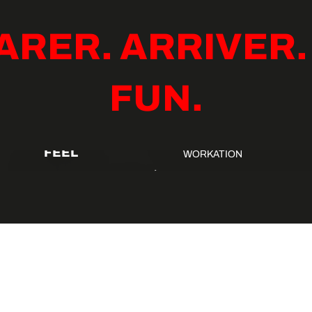
ARER. ARRIVER.
FUN.
STAY
HÉBERGEMENTS ET
FEEL
WORKATION
NATURE ET DURABILITÉ