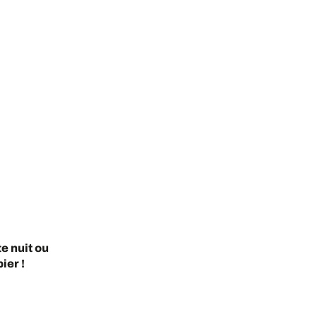
e nuit ou
ier !