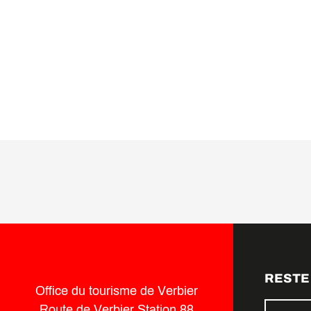
LIRE LA SUITE
RESTE
Office du tourisme de Verbier
Route de Verbier Station 88