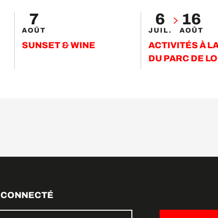
7
6
16
AOÛT
JUIL.
AOÛT
SUNSET & WINE
ACTIVITÉS À L
DU PARC DE LO
 CONNECTÉ