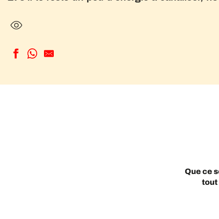
Que ce so
tout