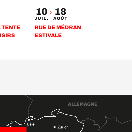
10
18
JUIL.
AOÛT
A TENTE
RUE DE MÉDRAN
ISIRS
ESTIVALE